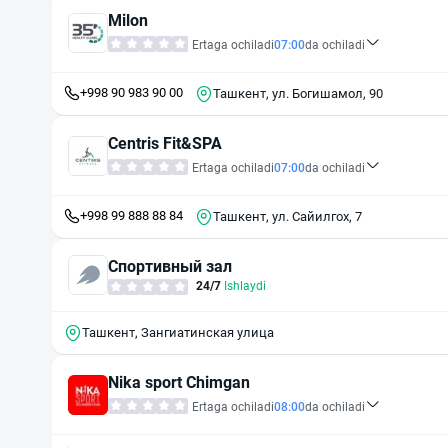
Milon
Ertaga ochiladi
07:00
da ochiladi
+998 90 983 90 00
Ташкент, ул. Богишамол, 90
Centris Fit&SPA
Ertaga ochiladi
07:00
da ochiladi
+998 99 888 88 84
Ташкент, ул. Сайилгох, 7
Спортивный зал
24/7
Ishlaydi
Ташкент, Зангиатинская улица
Nika sport Chimgan
Ertaga ochiladi
08:00
da ochiladi