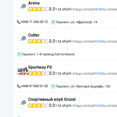
Arena
3.3
1 ta sharh
Ertaga ochiladi
08:00
da ochilad
+998 71 256 00 72
Ташкент, ул. Афросиаб, 14
Cutler
3.3
1 ta sharh
Ertaga ochiladi
09:00
da ochilad
Ташкент, 1-й проезд Катта Каъни
Sportway Fit
3.3
1 ta sharh
Ertaga ochiladi
09:00
da ochilad
+998 97 950 01 05
Ташкент, ул. Мухтара Ашрафи, 130
Спортивный клуб Grand
3.3
1 ta sharh
Ertaga ochiladi
09:00
da ochilad