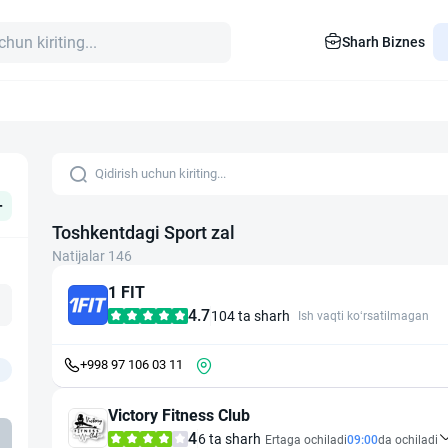
Sharh Biznes
+
Toshkentdagi Sport zal
Natijalar 146
1 FIT
4.7
104 ta sharh
Ish vaqti ko‘rsatilmagan
+998 97 106 03 11
Victory Fitness Club
4
6 ta sharh
Ertaga ochiladi
09:00
da ochiladi