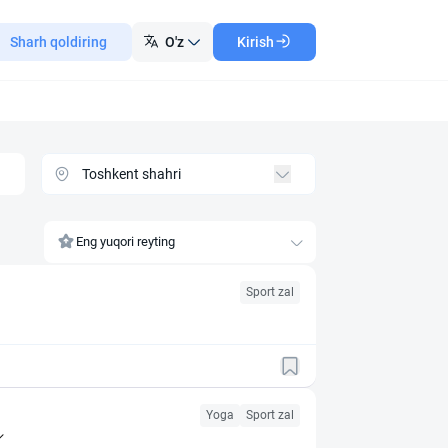
Sharh qoldiring
O'z
Kirish
Eng yuqori reyting
Sport zal
Yoga
Sport zal