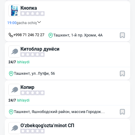
квартал, 13А
Кнопка
19:00
gacha ochiq
+998 71 246 72 27
Ташкент, 1-й пр. Хроми, 4А
Китоблар дунёси
24/7
Ishlaydi
Ташкент, ул. Лутфи, 56
Копир
24/7
Ishlaydi
Ташкент, Яшнободский район, массив Городок
Авиастроителей, 1-й квартал, 24/15
O'zbekqog'ozta'minot СП