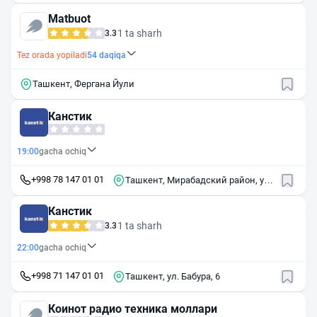
Matbuot
1 ta sharh
3.3
Tez orada yopiladi
54
daqiqa
Ташкент, Фергана Йули
Канстик
19:00
gacha ochiq
+998 78 147 01 01
Ташкент, Мирабадский район, ул.
Авлиё-Ота, 9
Канстик
1 ta sharh
3.3
22:00
gacha ochiq
+998 71 147 01 01
Ташкент, ул. Бабура, 6
Коинот радио техника моллари