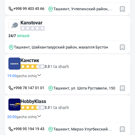
+998 99 403 45 66
Ташкент, Учтепинский район,
массив Чиланзар, квартал Г9А, 20
Kanstovar
24/7
Ishlaydi
Ташкент, Шайхантахурский район, махалля Бустон
Канстик
1 ta sharh
3.3
19:00
gacha ochiq
+998 78 147 01 01
Ташкент, ул. Шота Руставели, 150
HobbyKlass
1 ta sharh
3.3
20:00
gacha ochiq
+998 95 194 19 43
Ташкент, Мирзо-Улугбекский
район, массив Карасу, 1-й