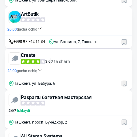
Ташкент, ул. Алишера Навои, 30А
ArtButik
20:00
gacha ochiq
+998 97 742 11 34
ул. Боткина, 7, Ташкент
Create
2 ta sharh
3.6
23:00
gacha ochiq
Ташкент, ул. Бабура, 6
Paspartu багетная мастерская
24/7
Ishlaydi
Ташкент, просп. Бунёдкор, 2
All Stamp Systems