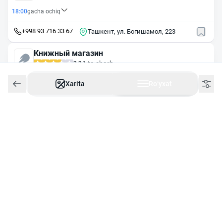
18:00
gacha ochiq
+998 93 716 33 67
Ташкент, ул. Богишамол, 223
Книжный магазин
1 ta sharh
3.3
Dushanba
08:00
gacha yopiq
Xarita
Roʻyxat
+998 71 244 70 68
Ташкент, ул. Алишера Навои, 30
Kom Plus
24/7
Ishlaydi
Ташкент, ул. Истикбол, 37
Тпчп Садаф-и
18:00
gacha ochiq