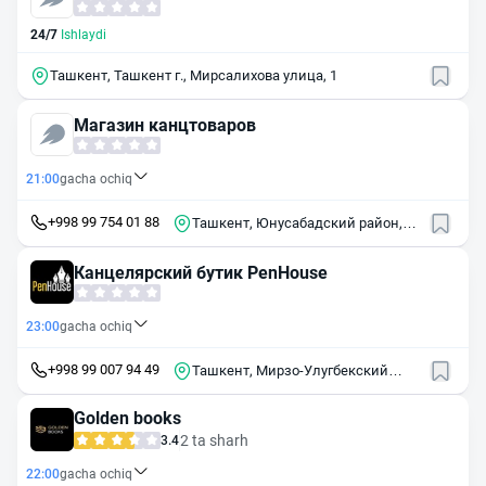
24/7
Ishlaydi
Ташкент, Ташкент г., Мирсалихова улица, 1
Магазин канцтоваров
21:00
gacha ochiq
+998 99 754 01 88
Ташкент, Юнусабадский район,
махалля Акбаробод
Канцелярский бутик PenHouse
23:00
gacha ochiq
+998 99 007 94 49
Ташкент, Мирзо-Улугбекский
район, массив Феруза-2, 9А
Golden books
2 ta sharh
3.4
22:00
gacha ochiq