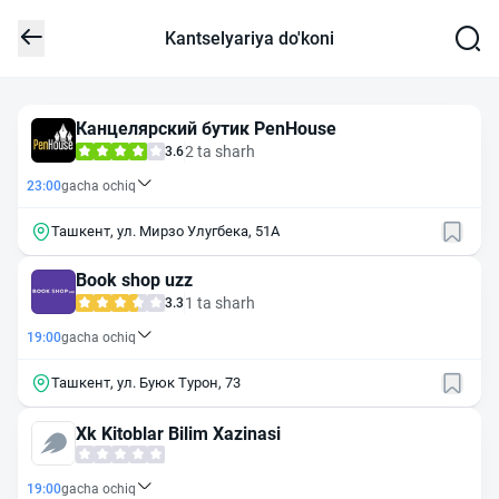
Kantselyariya do'koni
Канцелярский бутик PenHouse
2 ta sharh
3.6
23:00
gacha ochiq
Ташкент, ул. Мирзо Улугбека, 51А
Book shop uzz
1 ta sharh
3.3
19:00
gacha ochiq
Ташкент, ул. Буюк Турон, 73
Xk Kitoblar Bilim Xazinasi
19:00
gacha ochiq