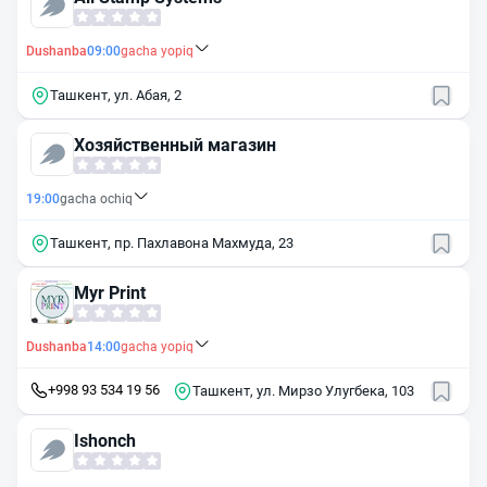
Dushanba
09:00
gacha yopiq
Ташкент, ул. Абая, 2
Хозяйственный магазин
19:00
gacha ochiq
Ташкент, пр. Пахлавона Махмуда, 23
Myr Print
Dushanba
14:00
gacha yopiq
+998 93 534 19 56
Ташкент, ул. Мирзо Улугбека, 103
Ishonch