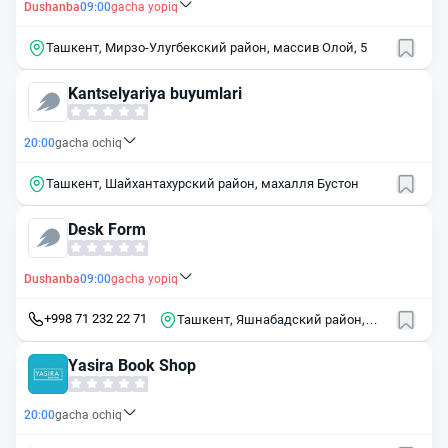
Dushanba
09:00
gacha yopiq
Ташкент, Мирзо-Улугбекский район, массив Олой, 5
Kantselyariya buyumlari
20:00
gacha ochiq
Ташкент, Шайхантахурский район, махалля Бустон
Desk Form
Dushanba
09:00
gacha yopiq
+998 71 232 22 71
Ташкент, Яшнабадский район,
МКАД, 32
Yasira Book Shop
20:00
gacha ochiq