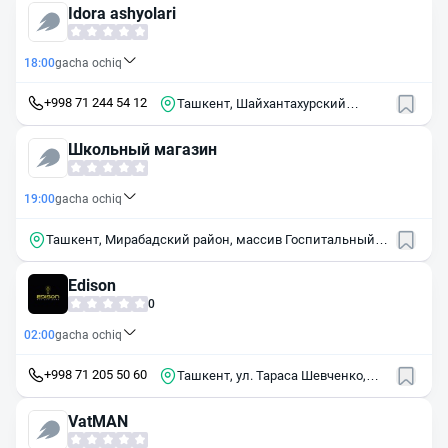
Idora ashyolari
18:00
gacha ochiq
+998 71 244 54 12
Ташкент, Шайхантахурский
район, махалля Гулбозор
Школьный магазин
19:00
gacha ochiq
Ташкент, Мирабадский район, массив Госпитальный,
65
Edison
0
02:00
gacha ochiq
+998 71 205 50 60
Ташкент, ул. Тараса Шевченко,
36Б
VatMAN