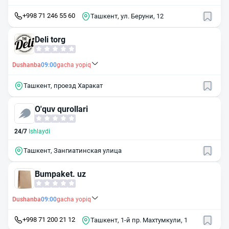
+998 71 246 55 60
Ташкент, ул. Беруни, 12
Deli torg
Dushanba
09:00
gacha yopiq
Ташкент, проезд Харакат
O'quv qurollari
24/7
Ishlaydi
Ташкент, Зангиатинская улица
Bumpaket. uz
Dushanba
09:00
gacha yopiq
+998 71 200 21 12
Ташкент, 1-й пр. Махтумкули, 1