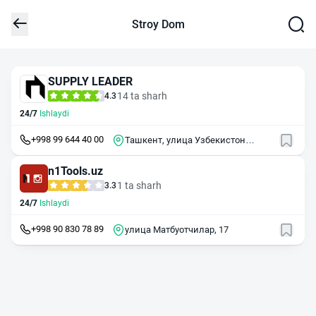
Stroy Dom
SUPPLY LEADER
14 ta sharh
4.3
24/7
Ishlaydi
+998 99 644 40 00
Ташкент, улица Узбекистон
овози, 21
n1Tools.uz
1 ta sharh
3.3
24/7
Ishlaydi
+998 90 830 78 89
улица Матбуотчилар, 17