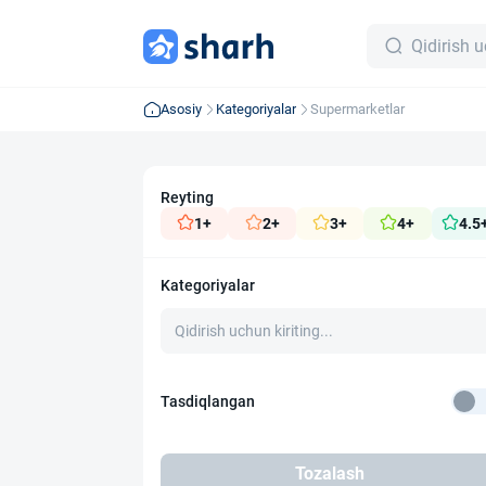
Asosiy
Kategoriyalar
Supermarketlar
Reyting
1+
2+
3+
4+
4.5
Kategoriyalar
Tasdiqlangan
Tozalash