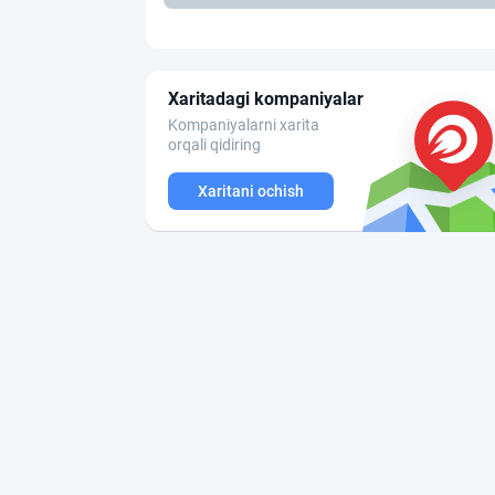
Xaritadagi kompaniyalar
Kompaniyalarni xarita
orqali qidiring
Xaritani ochish