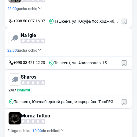
23:00
gacha ochiq
+998 50 007 16 07
Ташкент, ул. Юсуфа Хос Ходжиба,
64
Na igle
22:00
gacha ochiq
+998 33 421 22 23
Ташкент, ул. Авиасозлар, 15
Sharos
24/7
Ishlaydi
Ташкент, Юнусабадский район, микрорайон ТашГРЭС,
2
Moroz Tattoo
Ertaga ochiladi
10:00
da ochiladi