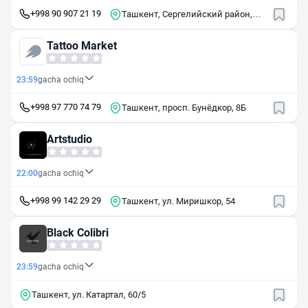
+998 90 907 21 19
Ташкент, Сергелийский район,
массив Сергели-II, 45
Tattoo Market
23:59
gacha ochiq
+998 97 770 74 79
Ташкент, просп. Бунёдкор, 8Б
Artstudio
22:00
gacha ochiq
+998 99 142 29 29
Ташкент, ул. Миришкор, 54
Black Colibri
23:59
gacha ochiq
Ташкент, ул. Катартал, 60/5