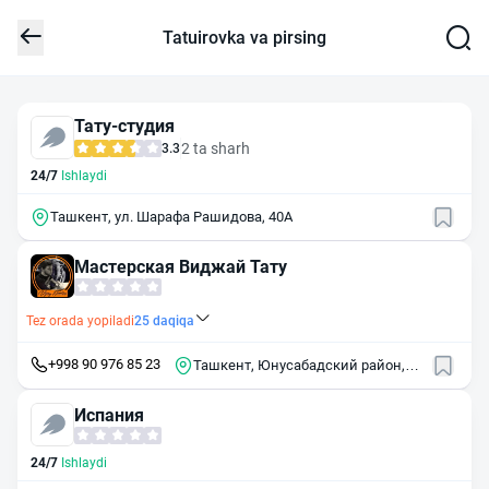
Tatuirovka va pirsing
Тату-студия
2 ta sharh
3.3
24/7
Ishlaydi
Ташкент, ул. Шарафа Рашидова, 40А
Мастерская Виджай Тату
Tez orada yopiladi
25
daqiqa
+998 90 976 85 23
Ташкент, Юнусабадский район,
массив Юнусабад, 11-й квартал,
22
Испания
24/7
Ishlaydi