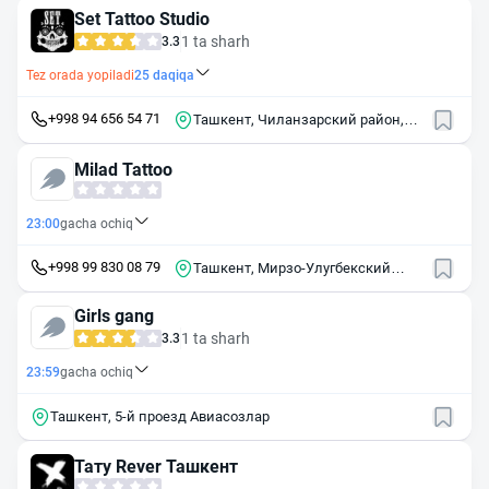
46
Set Tattoo Studio
1 ta sharh
3.3
Tez orada yopiladi
25
daqiqa
+998 94 656 54 71
Ташкент, Чиланзарский район,
массив Чиланзор, 3-й квартал, 71
Milad Tattoo
23:00
gacha ochiq
+998 99 830 08 79
Ташкент, Мирзо-Улугбекский
район, массив Буюк Ипак Йули,
24
Girls gang
1 ta sharh
3.3
23:59
gacha ochiq
Ташкент, 5-й проезд Авиасозлар
Тату Rever Ташкент