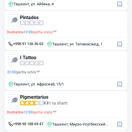
Ташкент, ул. Айбека, 4
Pintados
Dushanba
12:00
gacha yopiq
+998 91 136 36 63
Ташкент, ул. Тепамасжид, 1
I Tattoo
22:00
gacha ochiq
Ташкент, ул. Афросиаб, 15/1
Pigmentarius
1 ta sharh
3.3
Dushanba
12:00
gacha yopiq
+998 90 188 69 47
Ташкент, Мирзо-Улугбекский
район, массив Буюк Ипак Йули,