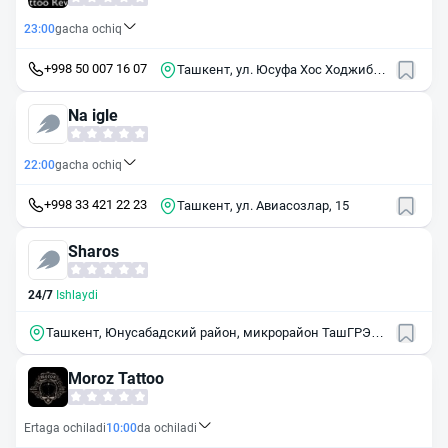
23:00
gacha ochiq
+998 50 007 16 07
Ташкент, ул. Юсуфа Хос Ходжиба,
64
Na igle
22:00
gacha ochiq
+998 33 421 22 23
Ташкент, ул. Авиасозлар, 15
Sharos
24/7
Ishlaydi
Ташкент, Юнусабадский район, микрорайон ТашГРЭС,
2
Moroz Tattoo
Ertaga ochiladi
10:00
da ochiladi