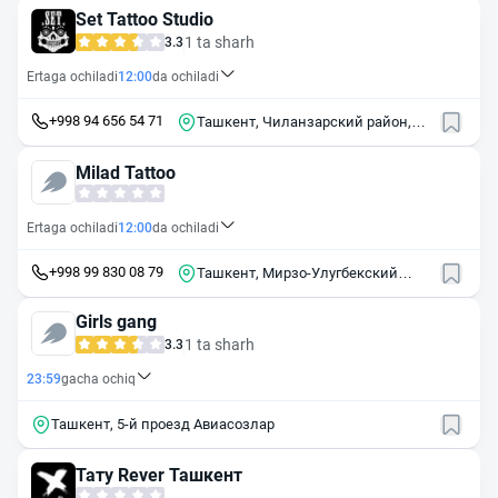
46
Set Tattoo Studio
1 ta sharh
3.3
Ertaga ochiladi
12:00
da ochiladi
+998 94 656 54 71
Ташкент, Чиланзарский район,
массив Чиланзор, 3-й квартал, 71
Milad Tattoo
Ertaga ochiladi
12:00
da ochiladi
+998 99 830 08 79
Ташкент, Мирзо-Улугбекский
район, массив Буюк Ипак Йули,
24
Girls gang
1 ta sharh
3.3
23:59
gacha ochiq
Ташкент, 5-й проезд Авиасозлар
Тату Rever Ташкент