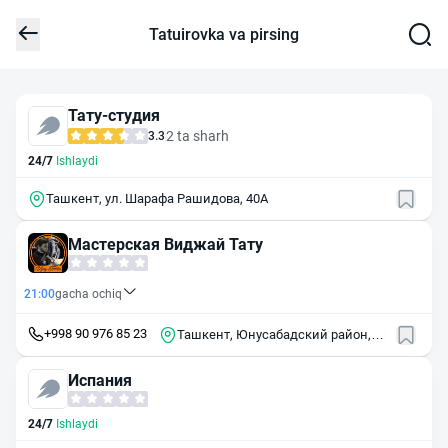
Tatuirovka va pirsing
Тату-студия
2 ta sharh
3.3
24/7
Ishlaydi
Ташкент, ул. Шарафа Рашидова, 40А
Мастерская Виджай Тату
21:00
gacha ochiq
+998 90 976 85 23
Ташкент, Юнусабадский район,
массив Юнусабад, 11-й квартал,
22
Испания
24/7
Ishlaydi