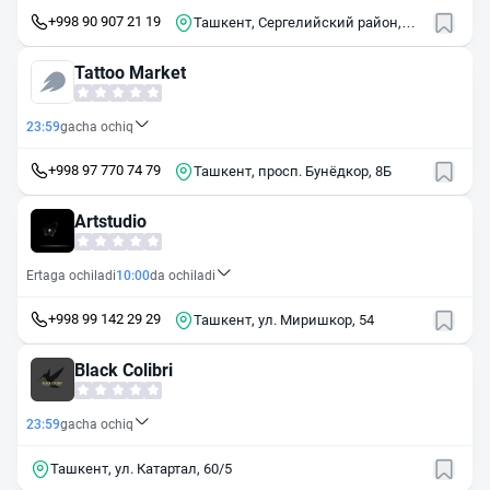
+998 90 907 21 19
Ташкент, Сергелийский район,
массив Сергели-II, 45
Tattoo Market
23:59
gacha ochiq
+998 97 770 74 79
Ташкент, просп. Бунёдкор, 8Б
Artstudio
Ertaga ochiladi
10:00
da ochiladi
+998 99 142 29 29
Ташкент, ул. Миришкор, 54
Black Colibri
23:59
gacha ochiq
Ташкент, ул. Катартал, 60/5