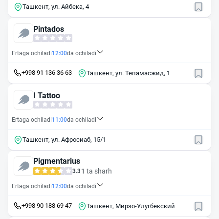
Ташкент, ул. Айбека, 4
Pintados
Ertaga ochiladi
12:00
da ochiladi
+998 91 136 36 63
Ташкент, ул. Тепамасжид, 1
I Tattoo
Ertaga ochiladi
11:00
da ochiladi
Ташкент, ул. Афросиаб, 15/1
Pigmentarius
1 ta sharh
3.3
Ertaga ochiladi
12:00
da ochiladi
+998 90 188 69 47
Ташкент, Мирзо-Улугбекский
район, массив Буюк Ипак Йули,