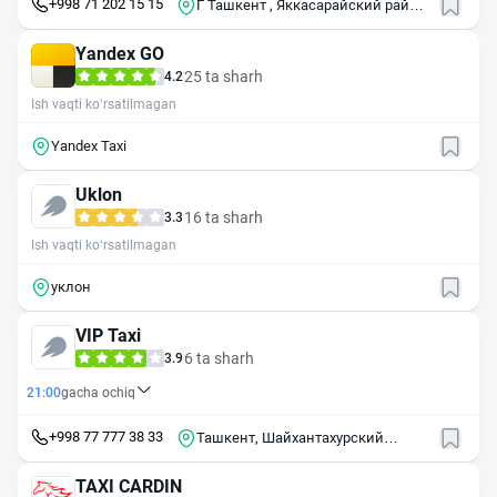
+998 71 202 15 15
Г Ташкент , Яккасарайский район
, 3-й пр , Урикзор , 7А
Yandex GO
25 ta sharh
4.2
Ish vaqti ko‘rsatilmagan
Yandex Taxi
Uklon
16 ta sharh
3.3
Ish vaqti ko‘rsatilmagan
уклон
VIP Taxi
6 ta sharh
3.9
21:00
gacha ochiq
+998 77 777 38 33
Ташкент, Шайхантахурский
район, махалля Янги Жарарик
TAXI CARDIN