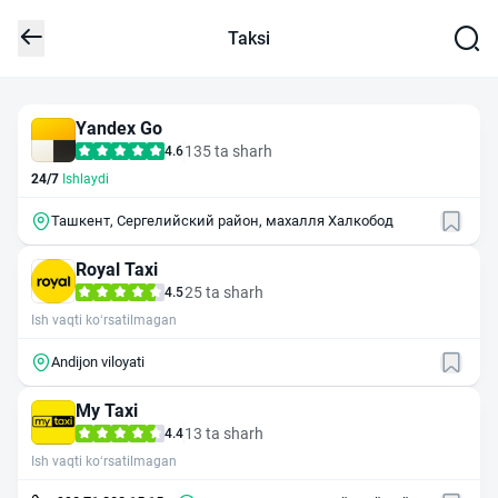
Taksi
Yandex Go
135 ta sharh
4.6
24/7
Ishlaydi
Ташкент, Сергелийский район, махалля Халкобод
Royal Taxi
25 ta sharh
4.5
Ish vaqti ko‘rsatilmagan
Andijon viloyati
My Taxi
13 ta sharh
4.4
Ish vaqti ko‘rsatilmagan