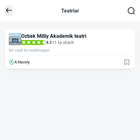
Teatrlar
Ozbek Milliy Akademik teatri
11 ta sharh
4.3
Ish vaqti ko‘rsatilmagan
A.Navoiy