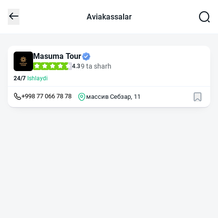
Aviakassalar
Masuma Tour
9 ta sharh
4.3
24/7
Ishlaydi
+998 77 066 78 78
массив Себзар, 11