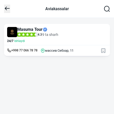
Aviakassalar
Masuma Tour
9 ta sharh
4.3
24/7
Ishlaydi
+998 77 066 78 78
массив Себзар, 11