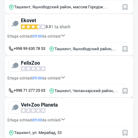
Ташкент, Яшнободский район, массив Городок
Авиастроителей, 1-й квартал, 64-1
Ekovet
1 ta sharh
3.3
Ertaga ochiladi
09:00
da ochiladi
+998 99 630 78 53
Ташкент, Яшнободский район,
массив Тузель, 2-й квартал, 12А
FelixZoo
Ertaga ochiladi
09:00
da ochiladi
+998 71 277 25 03
Ташкент, Чиланзарский район,
массив Чиланзор, 1-й квартал, 60
Vet+Zoo Planeta
Ertaga ochiladi
09:00
da ochiladi
Ташкент, ул. Мирабад, 33