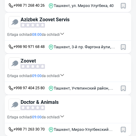
+998 71 268 40 26
Ташкент, ул. Мирзо Улугбека, 40
Azizbek Zoovet Servis
Ertaga ochiladi
08:00
da ochiladi
+998 90 971 68 48
Ташкент, 3-й пр. Фаргона йули,
4/75
Zoovet
Ertaga ochiladi
09:00
da ochiladi
+998 97 404 25 80
Ташкент, Учтепинский район,
массив Чиланзар, 12-й квартал,
21
Doctor & Animals
Ertaga ochiladi
09:00
da ochiladi
+998 71 263 30 70
Ташкент, Мирзо-Улугбекский
район, массив Ялангач, 27А