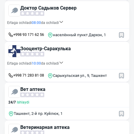
Доктор Садыков Сервер
Ertaga ochiladi
08:00
da ochiladi
+998 93 171 62 56
населённый пункт Дархон, 1
Зооцентр-Саракулька
Ertaga ochiladi
10:00
da ochiladi
+998 71 283 81 08
Сарыкульская ул., 9, Ташкент
Вет аптека
24/7
Ishlaydi
Ташкент, 2-й пр. Куйлюк, 1
Ветеринарная аптека