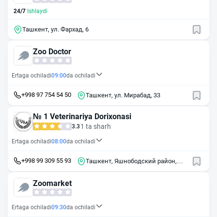
24/7
Ishlaydi
Ташкент, ул. Фархад, 6
Zoo Doctor
Ertaga ochiladi
09:00
da ochiladi
+998 97 754 54 50
Ташкент, ул. Мирабад, 33
№ 1 Veterinariya Dorixonasi
1 ta sharh
3.3
Ertaga ochiladi
08:00
da ochiladi
+998 99 309 55 93
Ташкент, Яшнободский район,
массив Куйлюк-Центр, 4
Zoomarket
Ertaga ochiladi
09:30
da ochiladi