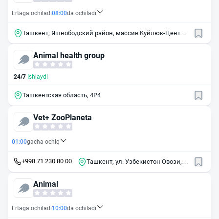
Ertaga ochiladi
08:00
da ochiladi
Ташкент, Яшнободский район, массив Куйлюк-Центр,
4
Animal health group
24/7
Ishlaydi
Ташкентская область, 4Р4
Vet+ ZooPlaneta
01:00
gacha ochiq
+998 71 230 80 00
Ташкент, ул. Узбекистон Овози,
21
Animal
Ertaga ochiladi
10:00
da ochiladi