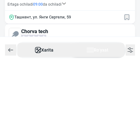
Ertaga ochiladi
09:00
da ochiladi
Ташкент, ул. Янги Сергели, 59
Chorva tech
Dushanba
09:00
gacha yopiq
Xarita
Roʻyxat
+998 99 851 30 37
населённый пункт Маданият, ул.
Эмира Тимура, 2А
Зооцентр
Ertaga ochiladi
19:00
da ochiladi
+998 97 430 89 44
Ташкент, ул. Янги Сергели, 1
Animal Planet
Ertaga ochiladi
09:00
da ochiladi