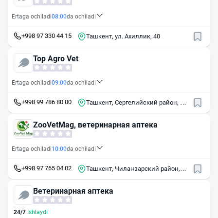
Ertaga ochiladi
08:00
da ochiladi
+998 97 330 44 15
Ташкент, ул. Ахиллик, 40
Top Agro Vet
Ertaga ochiladi
09:00
da ochiladi
+998 99 786 80 00
Ташкент, Сергелийский район, ул.
Кумарык, 24А
ZooVetMag, ветеринарная аптека
Ertaga ochiladi
10:00
da ochiladi
+998 97 765 04 02
Ташкент, Чиланзарский район,
массив Чиланзор, квартал Ц
Ветеринарная аптека
24/7
Ishlaydi