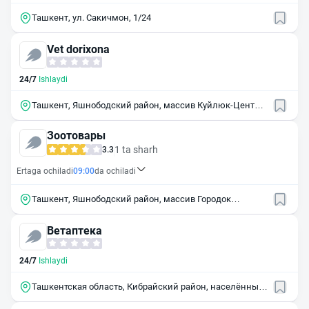
Ташкент, ул. Сакичмон, 1/24
Vet dorixona
24/7
Ishlaydi
Ташкент, Яшнободский район, массив Куйлюк-Центр,
5В
Зоотовары
1 ta sharh
3.3
Ertaga ochiladi
09:00
da ochiladi
Ташкент, Яшнободский район, массив Городок
Авиастроителей, 1-й квартал, 115
Ветаптека
24/7
Ishlaydi
Ташкентская область, Кибрайский район, населённый
пункт Гулистан