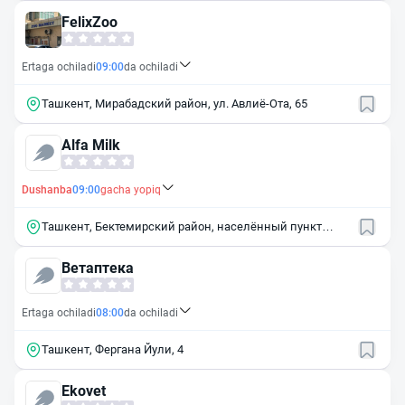
FelixZoo
Ertaga ochiladi
09:00
da ochiladi
Ташкент, Мирабадский район, ул. Авлиё-Ота, 65
Alfa Milk
Dushanba
09:00
gacha yopiq
Ташкент, Бектемирский район, населённый пункт
Бектемир
Ветаптека
Ertaga ochiladi
08:00
da ochiladi
Ташкент, Фергана Йули, 4
Ekovet