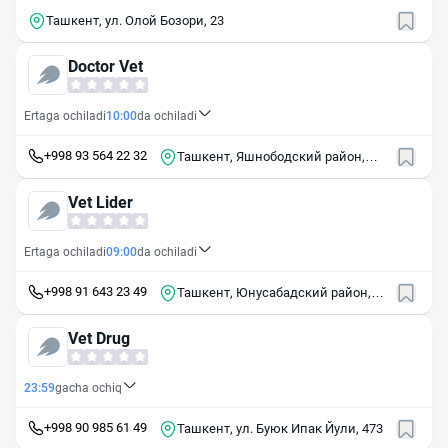
Ташкент, ул. Олой Бозори, 23
Doctor Vet
Ertaga ochiladi
10:00
da ochiladi
+998 93 564 22 32
Ташкент, Яшнободский район,
квартал Авиасозлар 2, 56а
Vet Lider
Ertaga ochiladi
09:00
da ochiladi
+998 91 643 23 49
Ташкент, Юнусабадский район,
микрорайон ТашГРЭС, 26
Vet Drug
23:59
gacha ochiq
+998 90 985 61 49
Ташкент, ул. Буюк Ипак Йули, 473