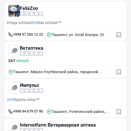
FelixZoo
Ertaga ochiladi
09:00
da ochiladi
+998 97 266 12 22
Ташкент, ул. Олой Бозори, 23
Ветаптека
24/7
Ishlaydi
Ташкент, Мирзо-Улугбекский район, городской
посёлок Улугбек, улица Улуга Гулямова
Импульс
23:59
gacha ochiq
+998 94 679 07 90
Ташкент, Учтепинский район,
массив Чиланзар, 11-й квартал,
34
Intervetfarm Ветеринарная аптека