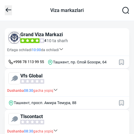
Viza markazlari
Grand Viza Markazi
10 ta sharh
4
Ertaga ochiladi
10:00
da ochiladi
+998 78 113 99 55
Ташкент, пр. Олой Бозори, 64
Vfs Global
Dushanba
08:30
gacha yopiq
Ташкент, просп. Амира Темура, 88
Tlscontact
Dushanba
08:30
gacha yopiq