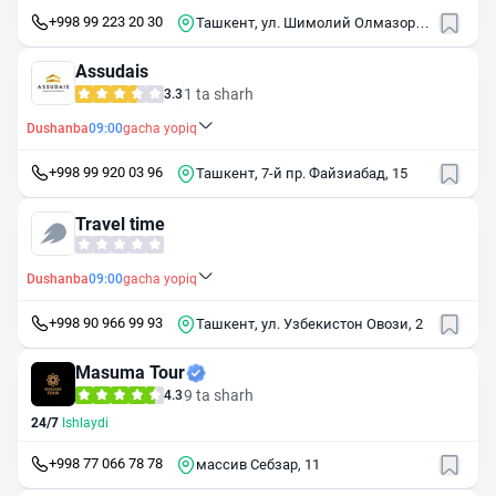
+998 99 223 20 30
Ташкент, ул. Шимолий Олмазор,
16
Assudais
1 ta sharh
3.3
Dushanba
09:00
gacha yopiq
+998 99 920 03 96
Ташкент, 7-й пр. Файзиабад, 15
Travel time
Dushanba
09:00
gacha yopiq
+998 90 966 99 93
Ташкент, ул. Узбекистон Овози, 2
Masuma Tour
9 ta sharh
4.3
24/7
Ishlaydi
+998 77 066 78 78
массив Себзар, 11