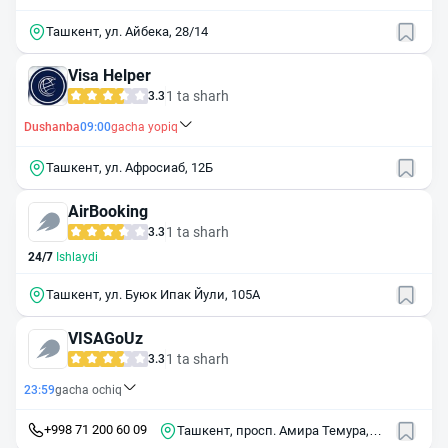
Ташкент, ул. Айбека, 28/14
Visa Helper
1 ta sharh
3.3
Dushanba
09:00
gacha yopiq
Ташкент, ул. Афросиаб, 12Б
AirBooking
1 ta sharh
3.3
24/7
Ishlaydi
Ташкент, ул. Буюк Ипак Йули, 105А
VISAGoUz
1 ta sharh
3.3
23:59
gacha ochiq
+998 71 200 60 09
Ташкент, просп. Амира Темура,
118