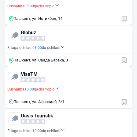
Dushanba
09:00
gacha yopiq
Ташкент, ул. Истикбол, 14
Globuz
Ertaga ochiladi
09:00
da ochiladi
Ташкент, ул. Саида Барака, 3
VisaTM
Dushanba
10:00
gacha yopiq
Ташкент, ул. Афросиаб, 8/1
Oasis Touristik
Ertaga ochiladi
10:00
da ochiladi