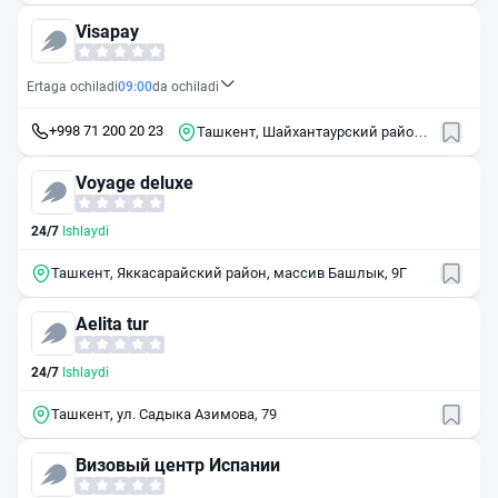
Visapay
Ertaga ochiladi
09:00
da ochiladi
+998 71 200 20 23
Ташкент, Шайхантаурский район,
улица Самарканд Дарвоза
Voyage deluxe
24/7
Ishlaydi
Ташкент, Яккасарайский район, массив Башлык, 9Г
Aelita tur
24/7
Ishlaydi
Ташкент, ул. Садыка Азимова, 79
Визовый центр Испании