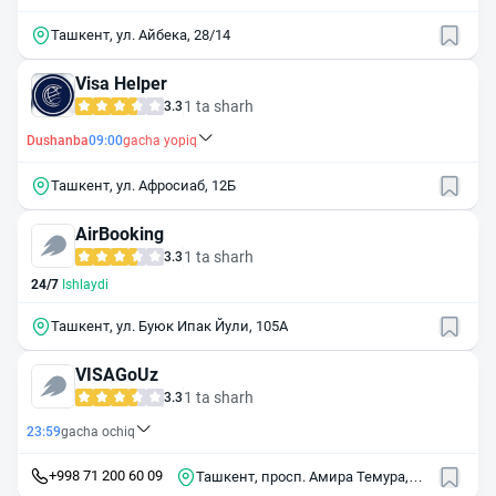
Ташкент, ул. Айбека, 28/14
Visa Helper
1 ta sharh
3.3
Dushanba
09:00
gacha yopiq
Ташкент, ул. Афросиаб, 12Б
AirBooking
1 ta sharh
3.3
24/7
Ishlaydi
Ташкент, ул. Буюк Ипак Йули, 105А
VISAGoUz
1 ta sharh
3.3
23:59
gacha ochiq
+998 71 200 60 09
Ташкент, просп. Амира Темура,
118