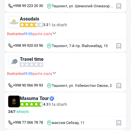
+998 99 223 20 30
Ташкент, ул. Шимолий Олмазор,
16
Assudais
1 ta sharh
3.3
Dushanba
09:00
gacha yopiq
+998 99 920 03 96
Ташкент, 7-й пр. Файзиабад, 15
Travel time
Dushanba
09:00
gacha yopiq
+998 90 966 99 93
Ташкент, ул. Узбекистон Овози, 2
Masuma Tour
9 ta sharh
4.3
24/7
Ishlaydi
+998 77 066 78 78
массив Себзар, 11