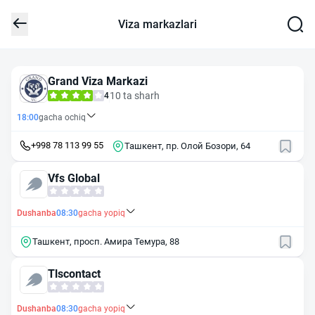
Viza markazlari
Grand Viza Markazi
10 ta sharh
4
18:00
gacha ochiq
+998 78 113 99 55
Ташкент, пр. Олой Бозори, 64
Vfs Global
Dushanba
08:30
gacha yopiq
Ташкент, просп. Амира Темура, 88
Tlscontact
Dushanba
08:30
gacha yopiq