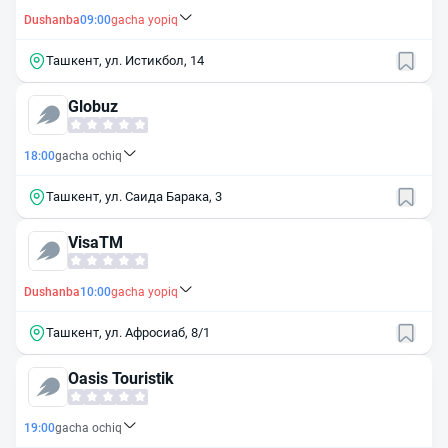
Dushanba
09:00
gacha yopiq
Ташкент, ул. Истикбол, 14
Globuz
18:00
gacha ochiq
Ташкент, ул. Саида Барака, 3
VisaTM
Dushanba
10:00
gacha yopiq
Ташкент, ул. Афросиаб, 8/1
Oasis Touristik
19:00
gacha ochiq