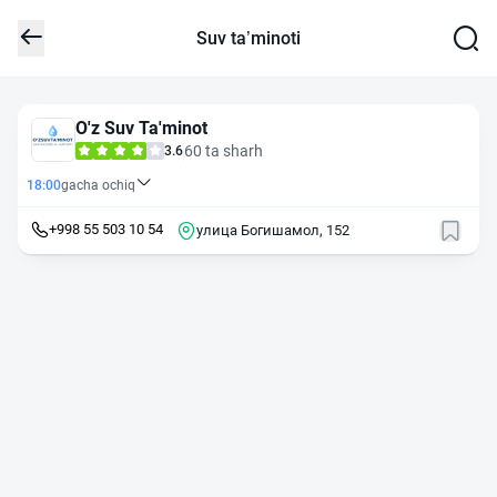
Suv ta’minoti
O'z Suv Ta'minot
60 ta sharh
3.6
18:00
gacha ochiq
+998 55 503 10 54
улица Богишамол, 152