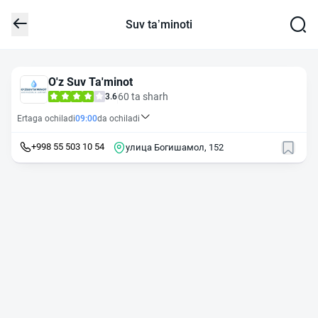
Suv ta’minoti
O'z Suv Ta'minot
60 ta sharh
3.6
Ertaga ochiladi
09:00
da ochiladi
+998 55 503 10 54
улица Богишамол, 152