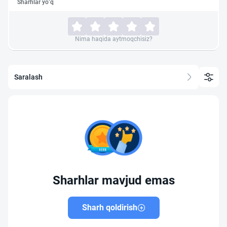
Sharhlar yo‘q
Nima haqida aytmoqchisiz?
Saralash
Sharhlar mavjud emas
Sharh qoldirish