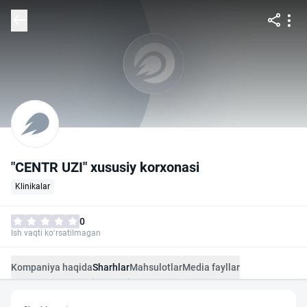
"CENTR UZI" xususiy korxonasi
Klinikalar
0
Ish vaqti ko‘rsatilmagan
Kompaniya haqida
Sharhlar
Mahsulotlar
Media fayllar