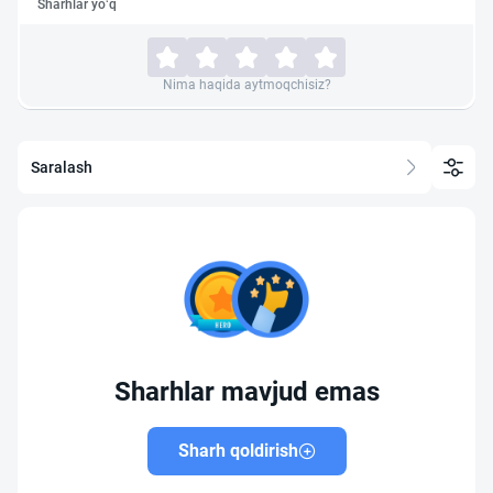
Sharhlar yo‘q
Nima haqida aytmoqchisiz?
Saralash
Sharhlar mavjud emas
Sharh qoldirish