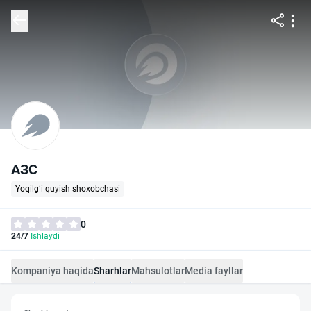
АЗС
Yoqilg‘i quyish shoxobchasi
0
24/7
Ishlaydi
Kompaniya haqida
Sharhlar
Mahsulotlar
Media fayllar