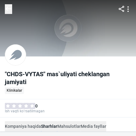
"CHDS-VYTAS" mas`uliyati cheklangan
jamiyati
Klinikalar
0
Ish vaqti ko‘rsatilmagan
Kompaniya haqida
Sharhlar
Mahsulotlar
Media fayllar