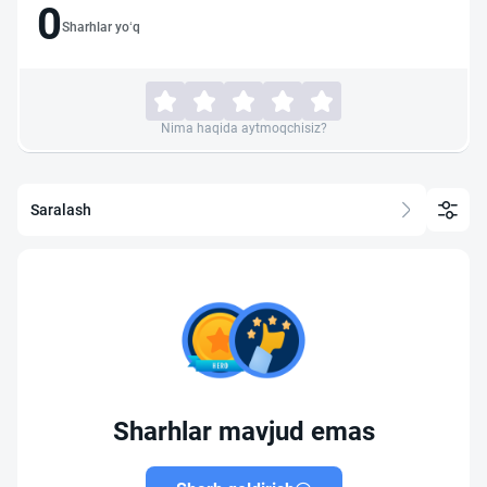
0
Sharhlar yo‘q
Nima haqida aytmoqchisiz?
Saralash
Sharhlar mavjud emas