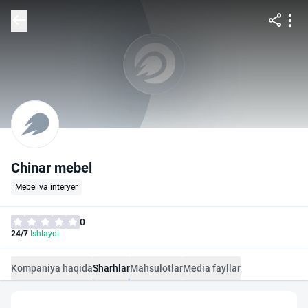
Chinar mebel
Mebel va interyer
0
24/7
Ishlaydi
Kompaniya haqida
Sharhlar
Mahsulotlar
Media fayllar