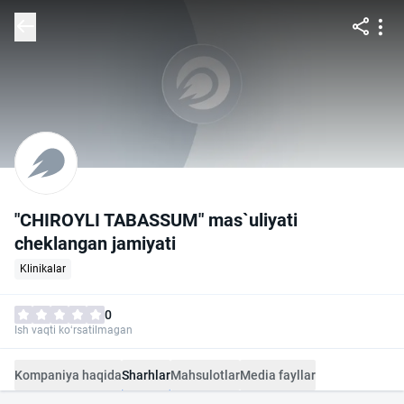
"CHIROYLI TABASSUM" mas`uliyati
cheklangan jamiyati
Klinikalar
0
Ish vaqti ko‘rsatilmagan
Kompaniya haqida
Sharhlar
Mahsulotlar
Media fayllar