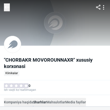
"CHORBAKR MOVOROUNNAXR" xususiy
korxonasi
Klinikalar
0
Ish vaqti ko‘rsatilmagan
Kompaniya haqida
Sharhlar
Mahsulotlar
Media fayllar