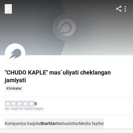
"CHUDO KAPLE" mas`uliyati cheklangan
jamiyati
Klinikalar
0
Ish vaqti ko‘rsatilmagan
Kompaniya haqida
Sharhlar
Mahsulotlar
Media fayllar