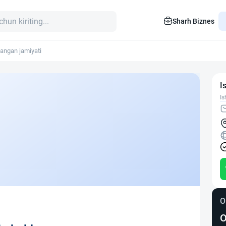
Sharh Biznes
angan jamiyati
I
Is
O
O