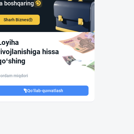
a boshqaring
Sharh Biznes
Loyiha
rivojlanishiga hissa
qo‘shing
ordam miqdori
Qo‘llab-quvvatlash