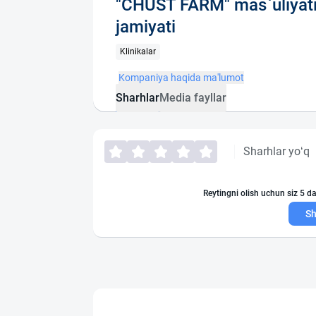
"CHUST FARM" mas`uliyat
jamiyati
Klinikalar
Kompaniya haqida ma'lumot
Sharhlar
Media fayllar
Sharhlar yo‘q
Reytingni olish uchun siz 5 da
Sh