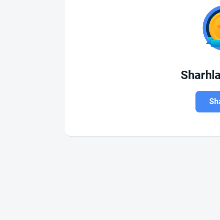
Sharhl
Sha