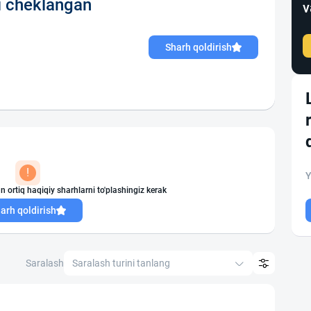
i cheklangan
v
Sharh qoldirish
!
Y
n ortiq haqiqiy sharhlarni to'plashingiz kerak
arh qoldirish
Saralash
Saralash turini tanlang