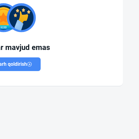
ar mavjud emas
rh qoldirish