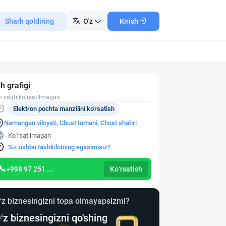
Sharh qoldiring
O'z
Kirish
sh grafigi
h vaqti ko‘rsatilmagan
Elektron pochta manzilini ko'rsatish
Namangan viloyati, Chust tumani, Chust shahri
Sabzazor MFY, Yangiyer ko'chasi, 50-uy
Ko‘rsatilmagan
Siz ushbu tashkilotning egasimisiz?
+998 97 251 ...
Ko‘rsatish
‘z biznesingizni topa olmayapsizmi?
‘z biznesingizni qo'shing