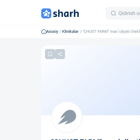
Asosiy
Klinikalar
"CHUST FARM" mas`uliyati chekl