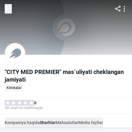
"CITY MED PREMIER" mas`uliyati cheklangan
jamiyati
Klinikalar
0
Ish vaqti ko‘rsatilmagan
Kompaniya haqida
Sharhlar
Mahsulotlar
Media fayllar