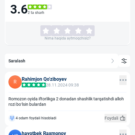
3.6
2 ta sharh
Nima haqida aytmoqchisiz?
Saralash
Rahimjon Qo'ziboyev
R
28.11.2024 09:38
Romozon oyida iftorlikga 2 donadan shashlik tarqatishdi alloh
rozi bo‘lsin bulardan
Foydali
4 odam foydali hisobladi
hayotbek Raxmonov