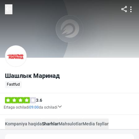
Шашлык Маринад
Fastfud
3.6
Ertaga ochiladi
09:00
da ochiladi
Kompaniya haqida
Sharhlar
Mahsulotlar
Media fayllar