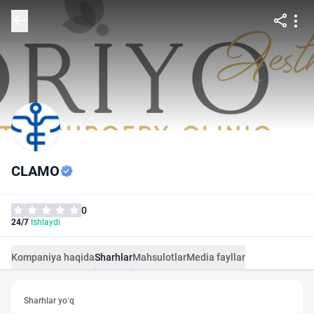
CLAMO
0
24/7
Ishlaydi
Kompaniya haqida
Sharhlar
Mahsulotlar
Media fayllar
Sharhlar yo‘q