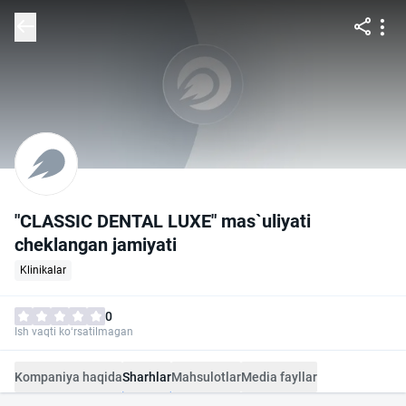
"CLASSIC DENTAL LUXE" mas`uliyati
cheklangan jamiyati
Klinikalar
0
Ish vaqti ko‘rsatilmagan
Kompaniya haqida
Sharhlar
Mahsulotlar
Media fayllar