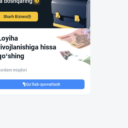
a boshqaring
Sharh Biznes
Loyiha
rivojlanishiga hissa
qo‘shing
ordam miqdori
Qo‘llab-quvvatlash