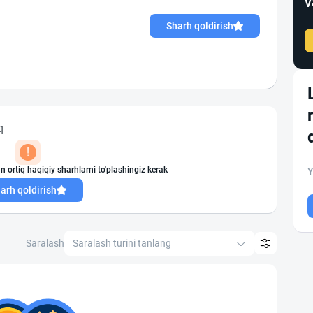
v
Sharh qoldirish
q
!
n ortiq haqiqiy sharhlarni to'plashingiz kerak
Y
arh qoldirish
Saralash
Saralash turini tanlang