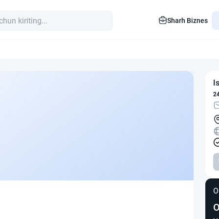
Sharh Biznes
I
2
O
O