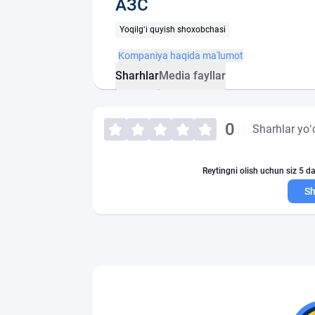
АЗС
Yoqilg‘i quyish shoxobchasi
Kompaniya haqida ma'lumot
Sharhlar
Media fayllar
0
Sharhlar yo‘
Reytingni olish uchun siz 5 da
Sh