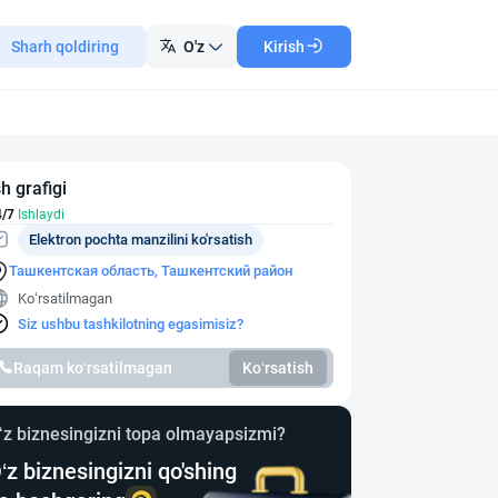
Sharh qoldiring
O'z
Kirish
sh grafigi
4/7
Ishlaydi
Elektron pochta manzilini ko'rsatish
Ташкентская область, Ташкентский район
Ko‘rsatilmagan
Siz ushbu tashkilotning egasimisiz?
Raqam ko‘rsatilmagan
Ko‘rsatish
‘z biznesingizni topa olmayapsizmi?
‘z biznesingizni qo'shing