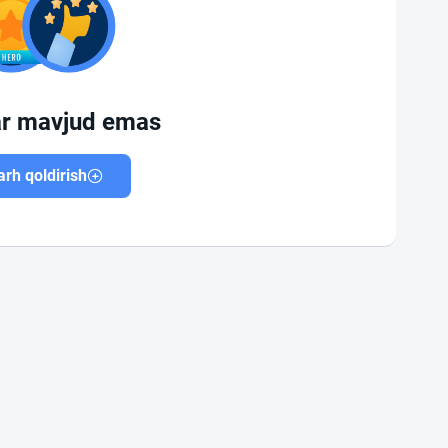
ar mavjud emas
rh qoldirish