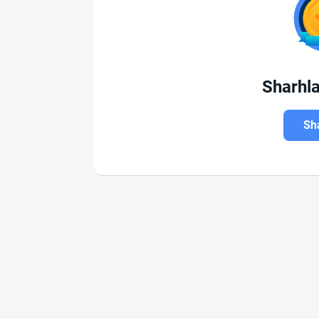
Sharhl
Sha