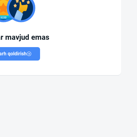
ar mavjud emas
rh qoldirish