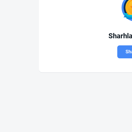
Sharhl
Sha