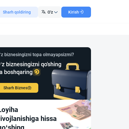
Sharh qoldiring
O'z
Kirish
‘z biznesingizni topa olmayapsizmi?
‘z biznesingizni qo'shing
a boshqaring
Sharh Biznes
Loyiha
rivojlanishiga hissa
qo‘shing