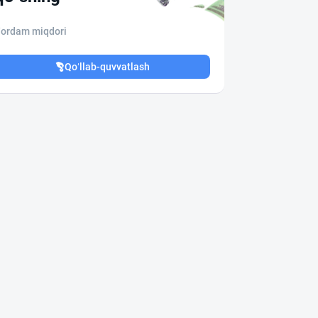
ordam miqdori
Qo‘llab-quvvatlash