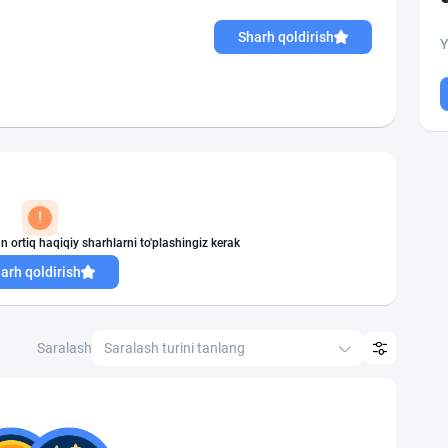
Sharh qoldirish
Y
!
n ortiq haqiqiy sharhlarni to'plashingiz kerak
arh qoldirish
Saralash
Saralash turini tanlang