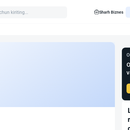
Sharh Biznes
O
O
v