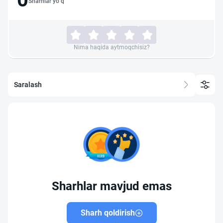
Sharhlar yo‘q
Nima haqida aytmoqchisiz?
Saralash
Sharhlar mavjud emas
Sharh qoldirish