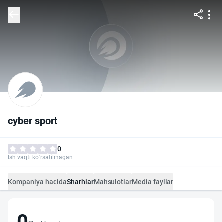
cyber sport
0
Ish vaqti ko‘rsatilmagan
Kompaniya haqida
Sharhlar
Mahsulotlar
Media fayllar
0