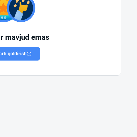
ar mavjud emas
rh qoldirish