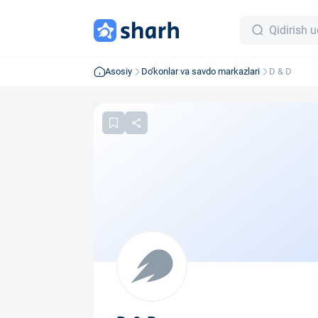
Asosiy
Do'konlar va savdo markazlari
D & D