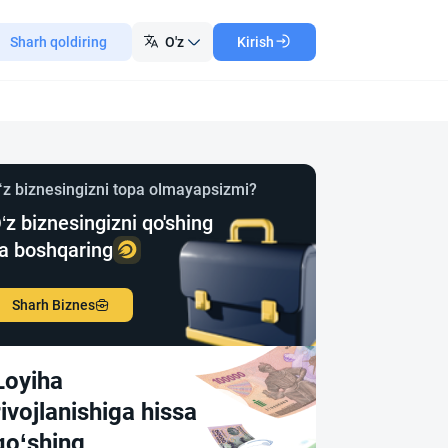
Sharh qoldiring
O'z
Kirish
‘z biznesingizni topa olmayapsizmi?
‘z biznesingizni qo'shing
a boshqaring
Sharh Biznes
Loyiha
rivojlanishiga hissa
qo‘shing