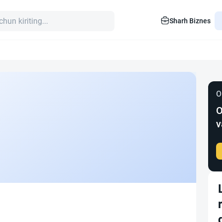
Sharh Biznes
O
O
v