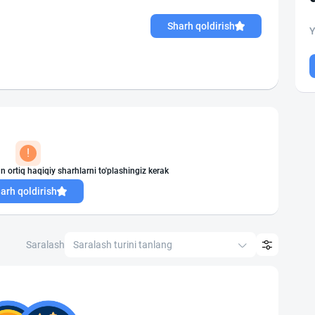
Sharh qoldirish
Y
!
n ortiq haqiqiy sharhlarni to'plashingiz kerak
arh qoldirish
Saralash
Saralash turini tanlang