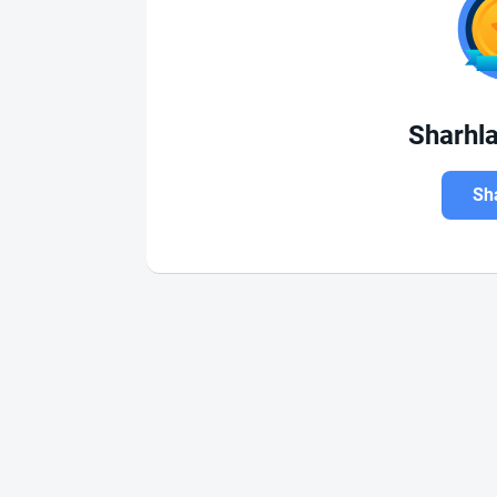
Sharhl
Sha