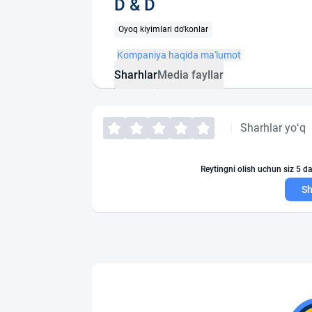
D & D
Oyoq kiyimlari do'konlar
Kompaniya haqida ma'lumot
Sharhlar
Media fayllar
Sharhlar yo‘q
Reytingni olish uchun siz 5 da
Sh