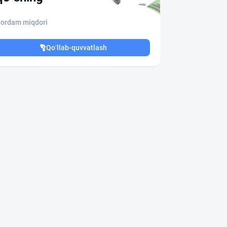
ordam miqdori
Qo‘llab-quvvatlash