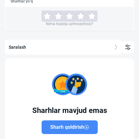
Sharhlar yo‘q
Nima haqida aytmoqchisiz?
Saralash
Sharhlar mavjud emas
Sharh qoldirish