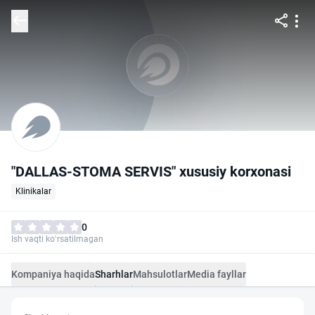
"DALLAS-STOMA SERVIS" xususiy korxonasi
Klinikalar
0
Ish vaqti ko‘rsatilmagan
Kompaniya haqida
Sharhlar
Mahsulotlar
Media fayllar