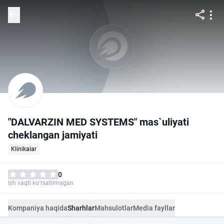
"DALVARZIN MED SYSTEMS" mas`uliyati
cheklangan jamiyati
Klinikalar
0
Ish vaqti ko‘rsatilmagan
Kompaniya haqida
Sharhlar
Mahsulotlar
Media fayllar