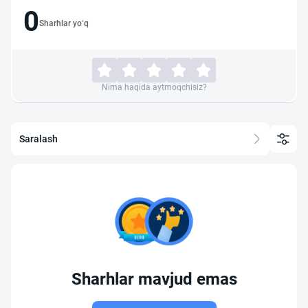
0
Sharhlar yo‘q
Nima haqida aytmoqchisiz?
Saralash
Sharhlar mavjud emas