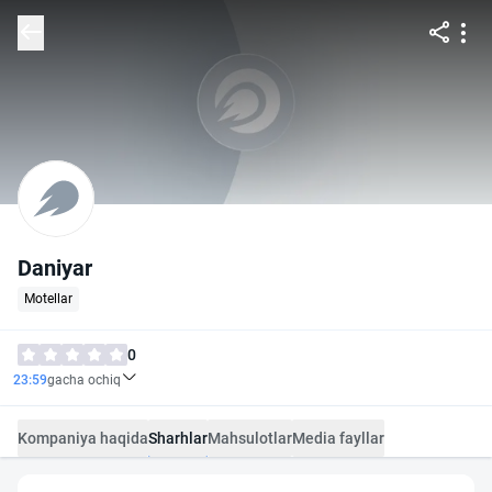
Daniyar
Motellar
0
23:59
gacha ochiq
Kompaniya haqida
Sharhlar
Mahsulotlar
Media fayllar