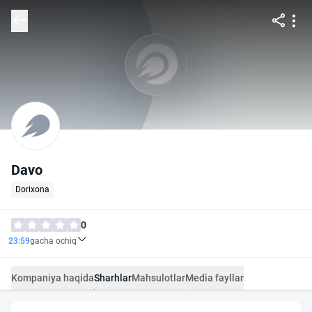
Davo
Dorixona
0
23:59
gacha ochiq
Kompaniya haqida
Sharhlar
Mahsulotlar
Media fayllar