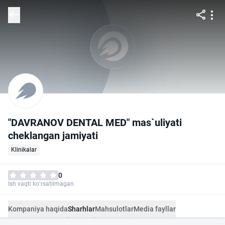
"DAVRANOV DENTAL MED" mas`uliyati
cheklangan jamiyati
Klinikalar
0
Ish vaqti ko‘rsatilmagan
Kompaniya haqida
Sharhlar
Mahsulotlar
Media fayllar