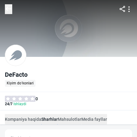
DeFacto
Kiyim do‘konlari
0
24/7
Ishlaydi
Kompaniya haqida
Sharhlar
Mahsulotlar
Media fayllar