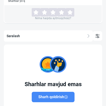
Sharhlar yo‘q
Nima haqida aytmoqchisiz?
Saralash
Sharhlar mavjud emas
Sharh qoldirish