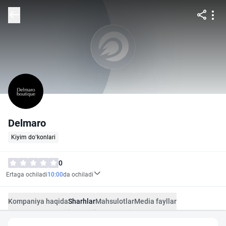
Delmaro
Kiyim do‘konlari
0
Ertaga ochiladi
10:00
da ochiladi
Kompaniya haqida
Sharhlar
Mahsulotlar
Media fayllar