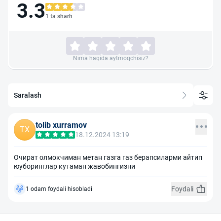
3.3
1 ta sharh
Nima haqida aytmoqchisiz?
Saralash
tolib xurramov
TX
18.12.2024 13:19
Очират олмокчиман метан газга газ берапсиларми айтип
юуборинглар кутаман жавобингизни
Foydali
1 odam foydali hisobladi