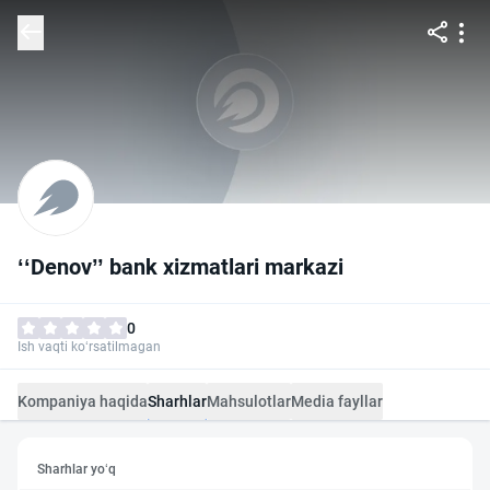
ʻʻDenov’’ bank xizmatlari markazi
0
Ish vaqti ko‘rsatilmagan
Kompaniya haqida
Sharhlar
Mahsulotlar
Media fayllar
Sharhlar yo‘q