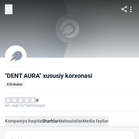
"DENT AURA" xususiy korxonasi
Klinikalar
0
Ish vaqti ko‘rsatilmagan
Kompaniya haqida
Sharhlar
Mahsulotlar
Media fayllar