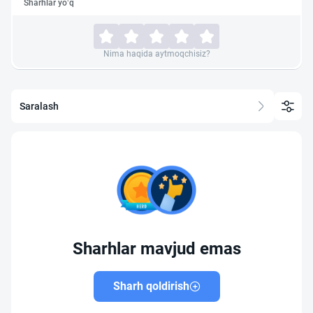
Sharhlar yo‘q
Nima haqida aytmoqchisiz?
Saralash
Sharhlar mavjud emas
Sharh qoldirish