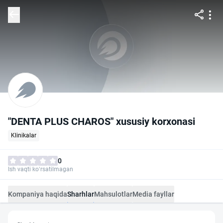
"DENTA PLUS CHAROS" xususiy korxonasi
Klinikalar
0
Ish vaqti ko‘rsatilmagan
Kompaniya haqida
Sharhlar
Mahsulotlar
Media fayllar