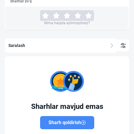
Sharhlar yo‘q
Nima haqida aytmoqchisiz?
Saralash
Sharhlar mavjud emas
Sharh qoldirish