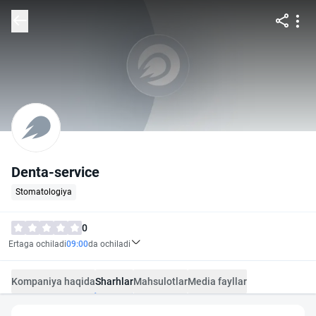
Denta-service
Stomatologiya
0
Ertaga ochiladi
09:00
da ochiladi
Kompaniya haqida
Sharhlar
Mahsulotlar
Media fayllar