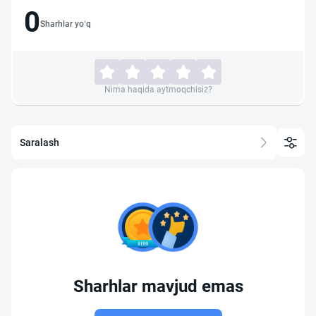
0
Sharhlar yo‘q
Nima haqida aytmoqchisiz?
Saralash
Sharhlar mavjud emas