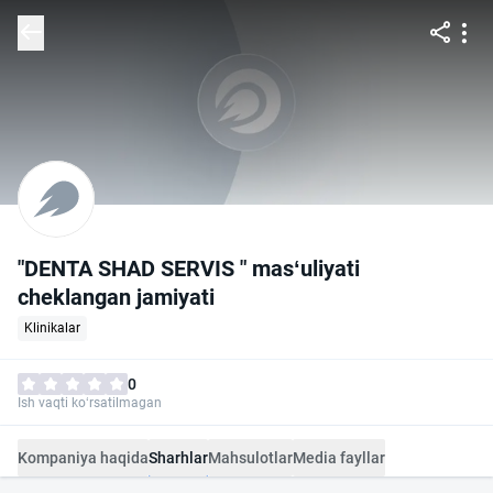
"DENTA SHAD SERVIS " mas‘uliyati
cheklangan jamiyati
Klinikalar
0
Ish vaqti ko‘rsatilmagan
Kompaniya haqida
Sharhlar
Mahsulotlar
Media fayllar