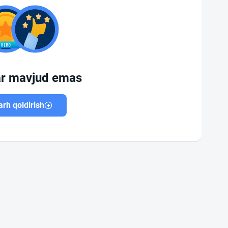
ar mavjud emas
rh qoldirish