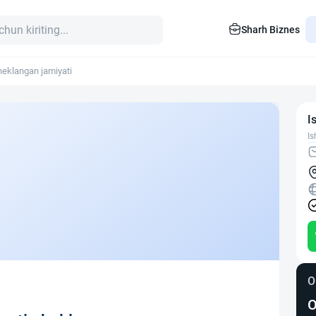
Sharh Biznes
eklangan jamiyati
I
Is
O
O