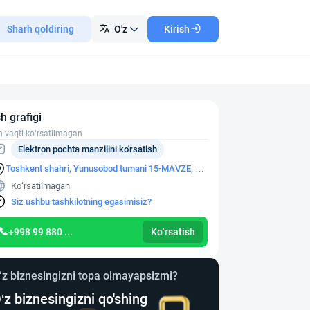
Sharh qoldiring
O'z
Kirish
sh grafigi
h vaqti ko‘rsatilmagan
Elektron pochta manzilini ko'rsatish
Toshkent shahri, Yunusobod tumani 15-MAVZE, 16-
UY, 1-XONA
Ko‘rsatilmagan
Siz ushbu tashkilotning egasimisiz?
+998 99 880 ...
Ko‘rsatish
‘z biznesingizni topa olmayapsizmi?
‘z biznesingizni qo'shing