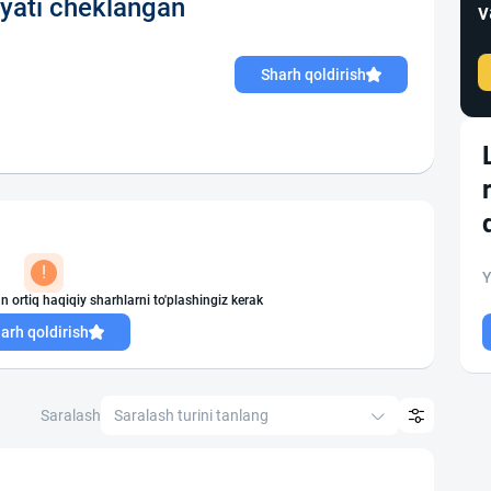
yati cheklangan
v
Sharh qoldirish
!
Y
n ortiq haqiqiy sharhlarni to'plashingiz kerak
arh qoldirish
Saralash
Saralash turini tanlang