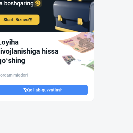
a boshqaring
Sharh Biznes
Loyiha
rivojlanishiga hissa
qo‘shing
ordam miqdori
Qo‘llab-quvvatlash