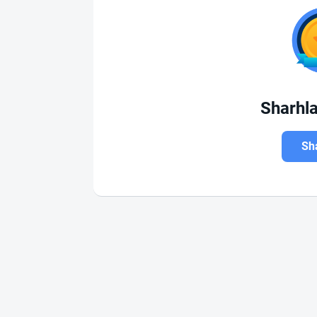
Sharhl
Sha