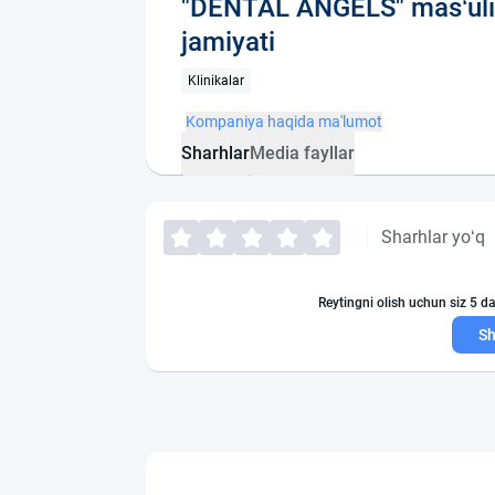
"DENTAL ANGELS" mas‘uli
jamiyati
Klinikalar
Kompaniya haqida ma'lumot
Sharhlar
Media fayllar
Sharhlar yo‘q
Reytingni olish uchun siz 5 da
Sh