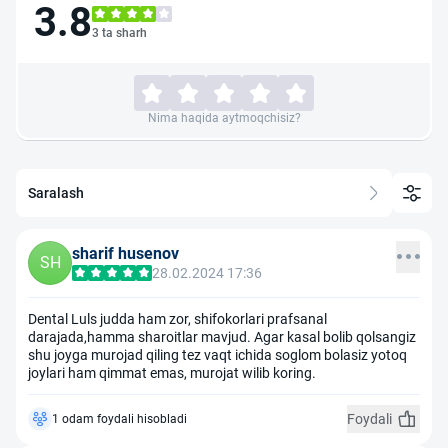
3.8
3 ta sharh
Nima haqida aytmoqchisiz?
Saralash
sharif husenov
SH
28.02.2024 17:36
Dental Luls judda ham zor, shifokorlari prafsanal
darajada,hamma sharoitlar mavjud. Agar kasal bolib qolsangiz
shu joyga murojad qiling tez vaqt ichida soglom bolasiz yotoq
joylari ham qimmat emas, murojat wilib koring.
Foydali
1 odam foydali hisobladi