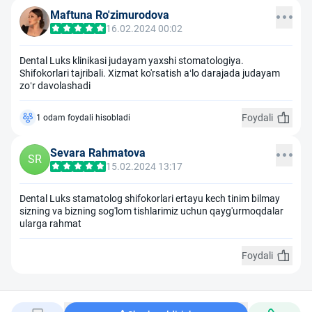
Maftuna Ro'zimurodova
16.02.2024 00:02
Dental Luks klinikasi judayam yaxshi stomatologiya.
Shifokorlari tajribali. Xizmat ko'rsatish a‘lo darajada judayam
zo‘r davolashadi
Foydali
1 odam foydali hisobladi
Sevara Rahmatova
SR
15.02.2024 13:17
Dental Luks stamatolog shifokorlari ertayu kech tinim bilmay
sizning va bizning sog'lom tishlarimiz uchun qayg'urmoqdalar
ularga rahmat
Foydali