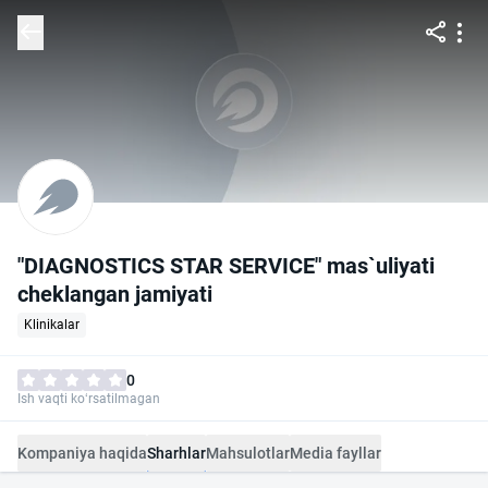
"DIAGNOSTICS STAR SERVICE" mas`uliyati
cheklangan jamiyati
Klinikalar
0
Ish vaqti ko‘rsatilmagan
Kompaniya haqida
Sharhlar
Mahsulotlar
Media fayllar