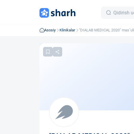
Asosiy
Klinikalar
"DIALAB MEDICAL 2020" mas`uli
jamiyati