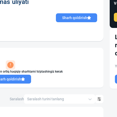
as`uliyati
v
Sharh qoldirish
!
Y
n ortiq haqiqiy sharhlarni to'plashingiz kerak
arh qoldirish
Saralash
Saralash turini tanlang