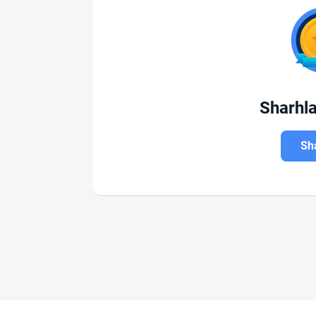
Sharhl
Sha