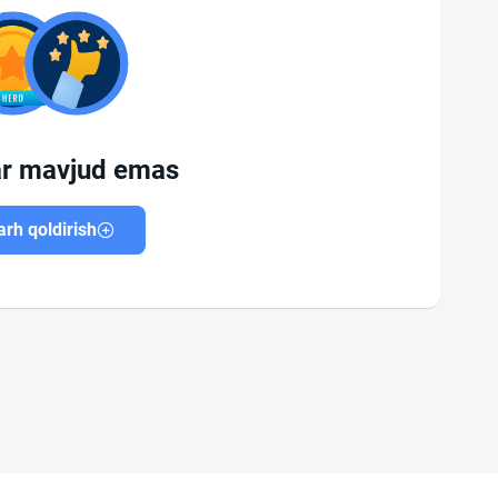
ar mavjud emas
rh qoldirish