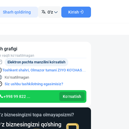
Sharh qoldiring
O'z
Kirish
sh grafigi
h vaqti ko‘rsatilmagan
Elektron pochta manzilini ko'rsatish
Toshkent shahri, Olmazor tumani ZIYO KO'CHASI,
24A-UY
Ko‘rsatilmagan
Siz ushbu tashkilotning egasimisiz?
+998 99 822 ...
Ko‘rsatish
‘z biznesingizni topa olmayapsizmi?
‘z biznesingizni qo'shing