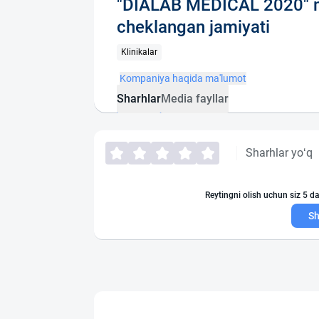
"DIALAB MEDICAL 2020" m
cheklangan jamiyati
Klinikalar
Kompaniya haqida ma'lumot
Sharhlar
Media fayllar
Sharhlar yo‘q
Reytingni olish uchun siz 5 da
Sh