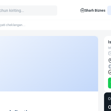
Sharh Biznes
yati cheklangan
I
Is
O
O