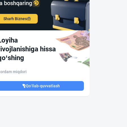
a boshqaring
Sharh Biznes
Loyiha
rivojlanishiga hissa
qo‘shing
ordam miqdori
Qo‘llab-quvvatlash