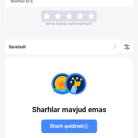
Sharhlar yo‘q
Nima haqida aytmoqchisiz?
Saralash
Sharhlar mavjud emas
Sharh qoldirish