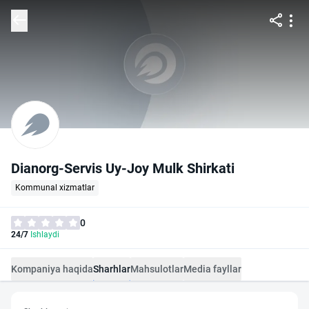
Dianorg-Servis Uy-Joy Mulk Shirkati
Kommunal xizmatlar
0
24/7
Ishlaydi
Kompaniya haqida
Sharhlar
Mahsulotlar
Media fayllar