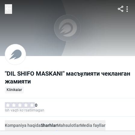
"DIL SHIFO MASKANI" масъулияти чекланган
жамияти
Klinikalar
0
Ish vaqti ko‘rsatilmagan
Kompaniya haqida
Sharhlar
Mahsulotlar
Media fayllar